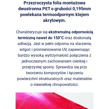
Przezroczysta folia montażowa
serwisu, personalizacji treści, oraz analizy ruchu na
dwustronna PET o grubości 0,195mm
stronie.
powlekana termoodpornym klejem
akrylowym.
Dostosuj
Zezwól na wszystkie
Charakteryzuje się
ekstremalną odpornością
termiczną nawet do 150°C
oraz doskonałą
adhezją. Jest w pełni odporna na starzenie,
wilgoć i promieniowanie UV, zapewniając
bardzo wysoką wytrzymałość połączenia z
jednoczesnym zachowaniem cienkiej i
przejrzystej spoiny. Sprawdza się przy
tworzeniu kompozytów i łączeniu
powierzchni strukturalnych oraz materiałów
o niewielkiej chropowatości.