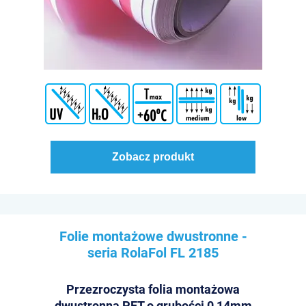
Zobacz produkt
Folie montażowe dwustronne -
seria RolaFol
FL 2185
Przezroczysta folia montażowa
dwustronna PET o grubości 0,14mm