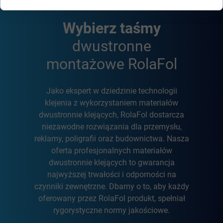
Wybierz taśmy
dwustronne
montażowe RolaFol
Jako ekspert w dziedzinie technologii
klejenia z wykorzystaniem materiałów
dwustronnie klejących, RolaFol dostarcza
niezawodne rozwiązania dla przemysłu,
reklamy, poligrafii oraz budownictwa. Nasza
oferta profesjonalnych materiałów
dwustronnie klejących to gwarancja
najwyższej trwałości i odporności na
czynniki zewnętrzne. Dbamy o to, aby każdy
oferowany przez RolaFol produkt, spełniał
rygorystyczne normy jakościowe.