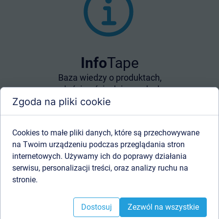
Info
Tape
Baza wiedzy o produktach,
właściwościach i zasadach
Zgoda na pliki cookie
prawidłowego doboru taśm
dwustronnych.
Cookies to małe pliki danych, które są przechowywane
Dowiedz się więcej o foliach oraz taśmach
na Twoim urządzeniu podczas przeglądania stron
dwustronnych montażowych aby mieć
internetowych. Używamy ich do poprawy działania
pewność, że wybrany produkt jest
serwisu, personalizacji treści, oraz analizy ruchu na
optymalny do Twojego projektu!
stronie.
Przejdź do InfoTape
Dostosuj
Zezwól na wszystkie