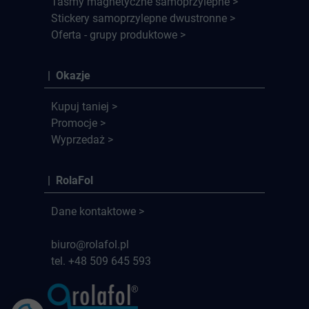
Taśmy magnetyczne samoprzylepne >
Stickery samoprzylepne dwustronne >
Oferta - grupy produktowe >
| Okazje
Kupuj taniej >
Promocje >
Wyprzedaż >
| RolaFol
Dane kontaktowe >
biuro@rolafol.pl
tel. +48 509 645 593