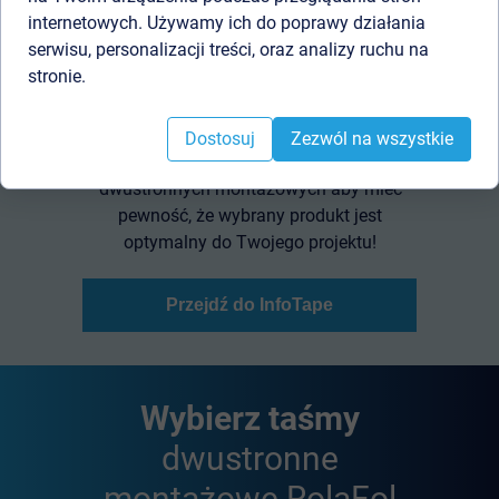
internetowych. Używamy ich do poprawy działania
Baza wiedzy o produktach,
serwisu, personalizacji treści, oraz analizy ruchu na
właściwościach i zasadach
stronie.
prawidłowego doboru taśm
dwustronnych.
Dostosuj
Zezwól na wszystkie
Dowiedz się więcej o foliach oraz taśmach
dwustronnych montażowych aby mieć
pewność, że wybrany produkt jest
optymalny do Twojego projektu!
Przejdź do InfoTape
Wybierz taśmy
dwustronne
montażowe RolaFol