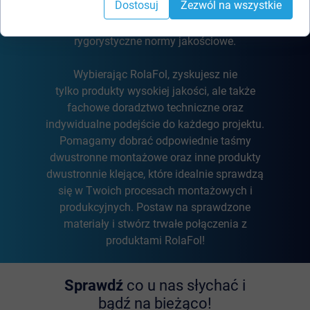
Dostosuj
Zezwól na wszystkie
czynniki zewnętrzne. Dbamy o to, aby każdy
oferowany przez RolaFol produkt, spełniał
rygorystyczne normy jakościowe.
Wybierając RolaFol, zyskujesz nie
tylko produkty wysokiej jakości, ale także
fachowe doradztwo techniczne oraz
indywidualne podejście do każdego projektu.
Pomagamy dobrać odpowiednie taśmy
dwustronne montażowe oraz inne produkty
dwustronnie klejące, które idealnie sprawdzą
się w Twoich procesach montażowych i
produkcyjnych. Postaw na sprawdzone
materiały i stwórz trwałe połączenia z
produktami RolaFol!
Sprawdź
co u nas słychać i
bądź na bieżąco!