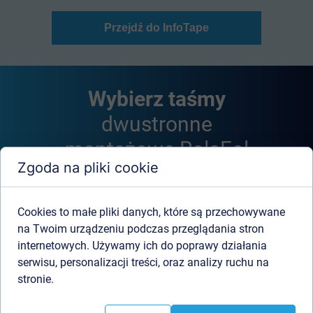
Przejdź do InfoTape
Wybierz taśmy
dwustronne
montażowe RolaFol
Zgoda na pliki cookie
Jako ekspert w dziedzinie technologii
klejenia z wykorzystaniem materiałów
Cookies to małe pliki danych, które są przechowywane
dwustronnie klejących, RolaFol dostarcza
na Twoim urządzeniu podczas przeglądania stron
niezawodne rozwiązania dla przemysłu,
internetowych. Używamy ich do poprawy działania
reklamy, poligrafii oraz budownictwa. Nasza
serwisu, personalizacji treści, oraz analizy ruchu na
oferta profesjonalnych materiałów
stronie.
dwustronnie klejących to gwarancja
najwyższej trwałości i odporności na